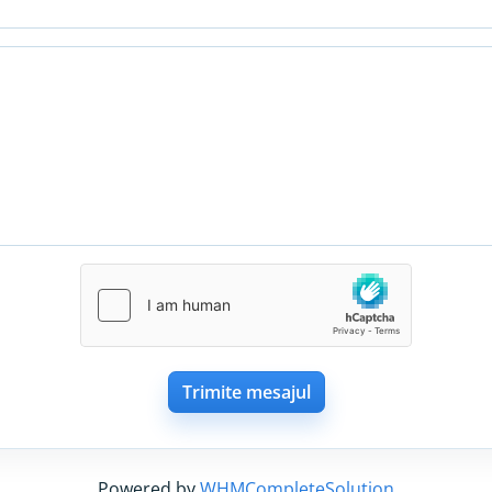
Trimite mesajul
Powered by
WHMCompleteSolution